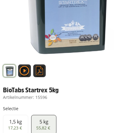
BioTabs Startrex 5kg
Artikelnummer:
15596
Selectie
1,5 kg
5 kg
1,5 kg
5 kg
17,23 €
55,82 €