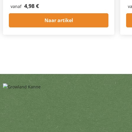
4,98 €
vanaf
v
Naar artikel