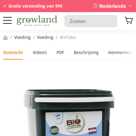
Nederlands
Gratis verzending van 99€
Startpagina
/
Voeding
/
Voeding
/
BioTabs
Overzicht
Video’s
PDF
Beschrijving
Kenmerken