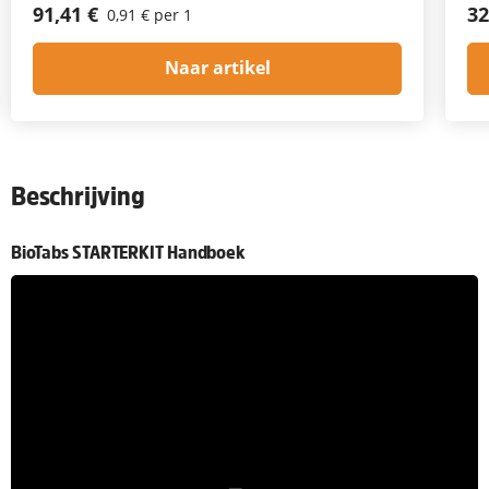
91,41 €
32
0,91 € per 1
Naar artikel
Beschrijving
BioTabs STARTERKIT Handboek