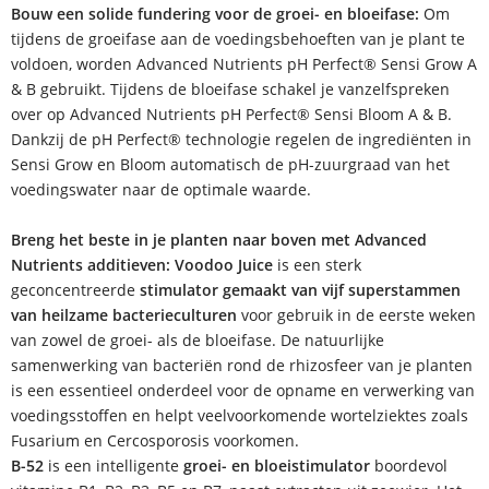
Bouw een solide fundering voor de groei- en bloeifase:
Om
tijdens de groeifase aan de voedingsbehoeften van je plant te
voldoen, worden Advanced Nutrients pH Perfect® Sensi Grow A
& B gebruikt. Tijdens de bloeifase schakel je vanzelfspreken
over op Advanced Nutrients pH Perfect® Sensi Bloom A & B.
Dankzij de pH Perfect® technologie regelen de ingrediënten in
Sensi Grow en Bloom automatisch de pH-zuurgraad van het
voedingswater naar de optimale waarde.
Breng het beste in je planten naar boven met Advanced
Nutrients additieven:
Voodoo Juice
is een sterk
geconcentreerde
stimulator gemaakt van vijf superstammen
van heilzame bacterieculturen
voor gebruik in de eerste weken
van zowel de groei- als de bloeifase. De natuurlijke
samenwerking van bacteriën rond de rhizosfeer van je planten
is een essentieel onderdeel voor de opname en verwerking van
voedingsstoffen en helpt veelvoorkomende wortelziektes zoals
Fusarium en Cercosporosis voorkomen.
B-52
is een intelligente
groei- en bloeistimulator
boordevol