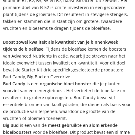
vitamine B1, B2, B3, B5 en B7, naast extracten uit zeewier. Het
primaire doel van B-52 is om te investeren in een gezondere
plant tijdens de groeifase. Dit resulteert in stevigere stengels,
takken en stammen die in staat zijn om grotere, zwaardere
vruchten en bloesems te dragen tijdens de bloeifase.
Boost zowel kwaliteit als kwantiteit van je binnenkweek
tijdens de bloeifase:
Tijdens de bloeifase komen de boosters
van Advanced Nutrients in actie, waarbij ze streven naar het
ideale evenwicht tussen kwaliteit en kwantiteit. Voor dit doel
bevat de Starter Kit drie specifiek geselecteerde producten:
Bud Candy, Big Bud en Overdrive.
Bud Candy
is een
organische bloei booster
die je planten
voorziet van een energieboost. Het verbetert de bloeifase en
resulteert in grotere opbrengsten. Bud Candy bevat vijf
essentiële bronnen van koolhydraten, die dienen als basis voor
de productie van terpenen, waardoor de grootte van de
vruchten of bloemen toeneemt.
Big Bud
is een van de
meest gebruikte en alom erkende
bloeiboosters
voor de bloeifase. Dit product bevat een slimme