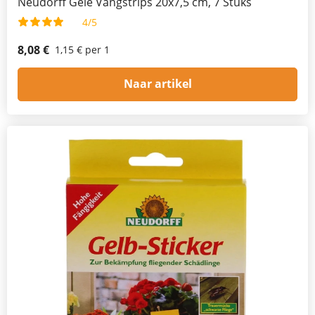
Neudorff Gele Vangstrips 20x7,5 cm, 7 Stuks
4/5
8,08 €
1,15 € per 1
Naar artikel