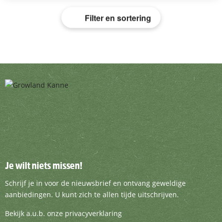
Filter en sortering
Je wilt niets missen!
Je wilt niets missen!
Schrijf je in voor de nieuwsbrief en ontvang g
Schrijf je in voor de nieuwsbrief en ontvang geweldige
aanbiedingen. U kunt zich te allen tijde uitschrijven.
Bekijk a.u.b. onze privacyverklaring