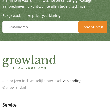
Schrijf je in voor de nieuwsbrief en ontvang g
Schrijf je in voor de nieuwsbrief en ontvang geweldige
aanbiedingen. U kunt zich te allen tijde uitschrijven.
Bekijk a.u.b. onze privacyverklaring
Je wilt niets missen!
Inschrijven
Schrijf je in voor de nieuwsbrief en ontvang geweldige aanbieding
Alle prijzen incl. wettelijke btw, excl.
verzending
© growland.nl
Service