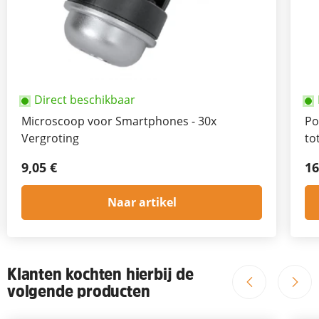
Direct beschikbaar
Microscoop voor Smartphones - 30x
Po
Vergroting
to
9,05 €
16
Naar artikel
Klanten kochten hierbij de
volgende producten