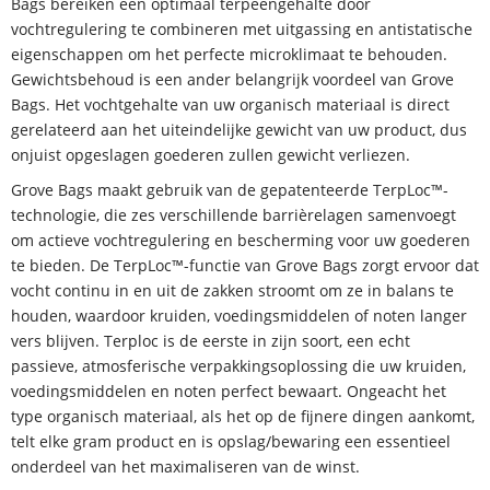
Bags bereiken een optimaal terpeengehalte door
vochtregulering te combineren met uitgassing en antistatische
eigenschappen om het perfecte microklimaat te behouden.
Gewichtsbehoud is een ander belangrijk voordeel van Grove
Bags. Het vochtgehalte van uw organisch materiaal is direct
gerelateerd aan het uiteindelijke gewicht van uw product, dus
onjuist opgeslagen goederen zullen gewicht verliezen.
Grove Bags maakt gebruik van de gepatenteerde TerpLoc™-
technologie, die zes verschillende barrièrelagen samenvoegt
om actieve vochtregulering en bescherming voor uw goederen
te bieden. De TerpLoc™-functie van Grove Bags zorgt ervoor dat
vocht continu in en uit de zakken stroomt om ze in balans te
houden, waardoor kruiden, voedingsmiddelen of noten langer
vers blijven. Terploc is de eerste in zijn soort, een echt
passieve, atmosferische verpakkingsoplossing die uw kruiden,
voedingsmiddelen en noten perfect bewaart. Ongeacht het
type organisch materiaal, als het op de fijnere dingen aankomt,
telt elke gram product en is opslag/bewaring een essentieel
onderdeel van het maximaliseren van de winst.