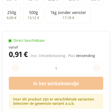
250g
500g
1kg zonder venster
250g
500g
1kg zonder venster
6,00 €
13,12 €
17,18 €
Direct beschikbaar
vanaf
0,91 €
incl. Omzetbelasting , Plus
Verzending
In het winkelmandje
Voor dit product zijn er verschillende varianten.
Selecteer de gewenste variant a.u.b.