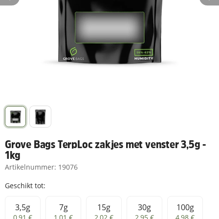
Grove Bags TerpLoc zakjes met venster 3,5g -
1kg
Artikelnummer:
19076
Geschikt tot:
3,5g
7g
15g
30g
100g
3,5g
7g
15g
30g
100g
0,91 €
1,01 €
2,02 €
2,95 €
4,98 €