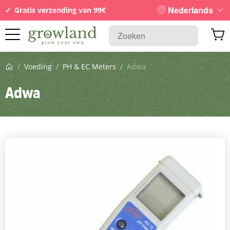
Nederlands
Gratis verzending van 99€
Startpagina
/
Voeding
/
PH & EC Meters
/
Adwa
Adwa