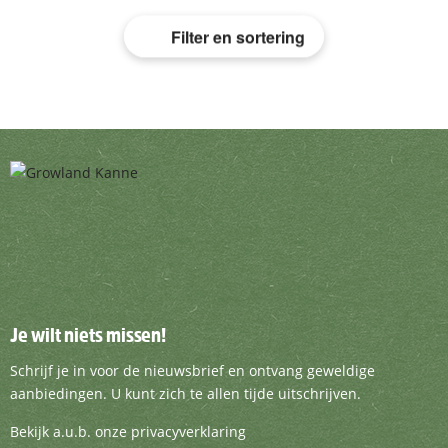
Filter en sortering
Je wilt niets missen!
Je wilt niets missen!
Schrijf je in voor de nieuwsbrief en ontvang g
Schrijf je in voor de nieuwsbrief en ontvang geweldige
aanbiedingen. U kunt zich te allen tijde uitschrijven.
Bekijk a.u.b. onze privacyverklaring