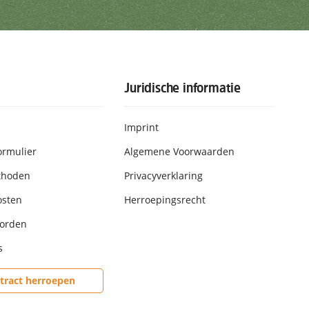
rijven
Juridische informatie
Imprint
ormulier
Algemene Voorwaarden
thoden
Privacyverklaring
osten
Herroepingsrecht
worden
s
tract herroepen