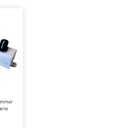
dimmer
erie