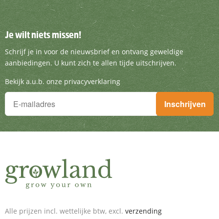
Je wilt niets missen!
Je wilt niets missen!
Schrijf je in voor de nieuwsbrief en ontvang g
Schrijf je in voor de nieuwsbrief en ontvang geweldige
aanbiedingen. U kunt zich te allen tijde uitschrijven.
Bekijk a.u.b. onze privacyverklaring
Je wilt niets missen!
Inschrijven
Schrijf je in voor de nieuwsbrief en ontvang geweldige aanbieding
Alle prijzen incl. wettelijke btw, excl.
verzending