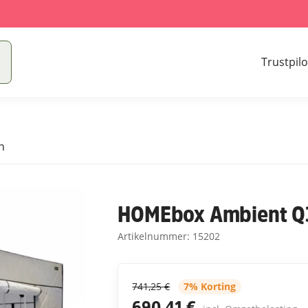
Trustpilo
n
HOMEbox Ambient Q
Artikelnummer:
15202
741,25 €
7% Korting
690,41 €