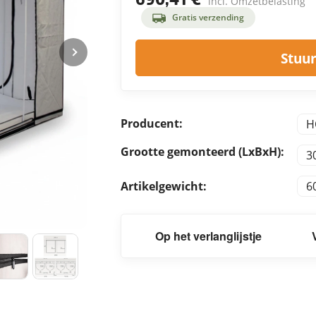
incl. Omzetbelasting
Gratis verzending
Stuur
Producent:
H
Grootte gemonteerd (LxBxH):
3
Artikelgewicht:
6
Op het verlanglijstje