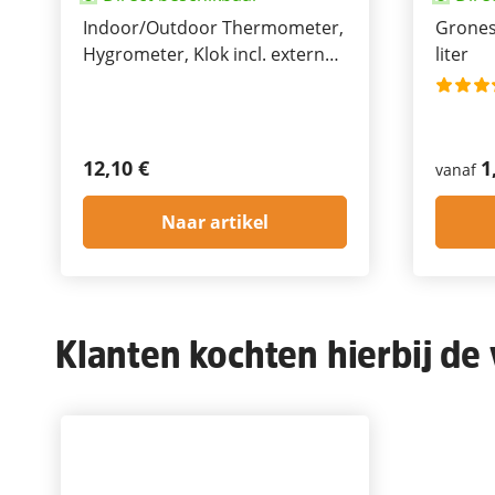
Indoor/Outdoor Thermometer,
Gronest
Hygrometer, Klok incl. externe
liter
sensor 2m
12,10 €
1
vanaf
Naar artikel
Klanten kochten hierbij de