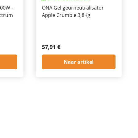
600W -
ONA Gel geurneutralisator
ectrum
Apple Crumble 3,8Kg
57,91 €
Naar artikel