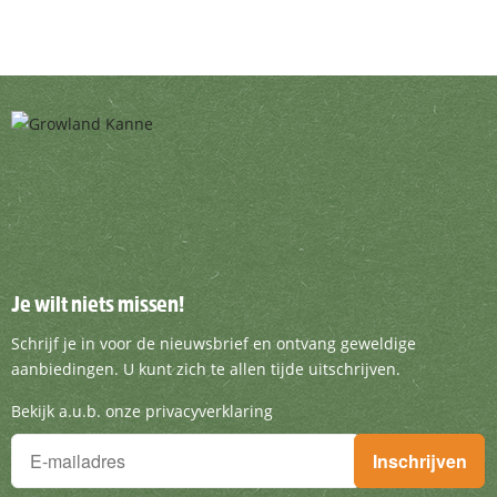
Je wilt niets missen!
Je wilt niets missen!
Schrijf je in voor de nieuwsbrief en ontvang g
Schrijf je in voor de nieuwsbrief en ontvang geweldige
aanbiedingen. U kunt zich te allen tijde uitschrijven.
Bekijk a.u.b. onze privacyverklaring
Je wilt niets missen!
Inschrijven
Schrijf je in voor de nieuwsbrief en ontvang geweldige aanbieding