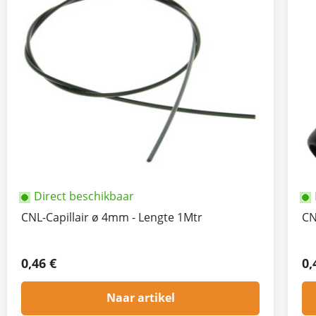
Direct beschikbaar
CNL-Capillair ø 4mm - Lengte 1Mtr
CN
0,46 €
0,
Naar artikel