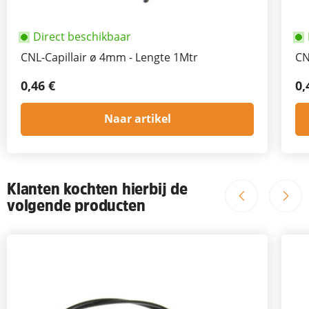
Direct beschikbaar
CNL-Capillair ø 4mm - Lengte 1Mtr
CN
0,46 €
0,
Naar artikel
Klanten kochten hierbij de
volgende producten