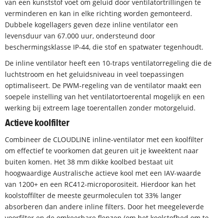
van een kunststof voet om geluid door ventilatortrillingen te
verminderen en kan in elke richting worden gemonteerd.
Dubbele kogellagers geven deze inline ventilator een
levensduur van 67.000 uur, ondersteund door
beschermingsklasse IP-44, die stof en spatwater tegenhoudt.
De inline ventilator heeft een 10-traps ventilatorregeling die de
luchtstroom en het geluidsniveau in veel toepassingen
optimaliseert. De PWM-regeling van de ventilator maakt een
soepele instelling van het ventilatortoerental mogelijk en een
werking bij extreem lage toerentallen zonder motorgeluid.
Actieve koolfilter
Combineer de CLOUDLINE inline-ventilator met een koolfilter
om effectief te voorkomen dat geuren uit je kweektent naar
buiten komen. Het 38 mm dikke koolbed bestaat uit
hoogwaardige Australische actieve kool met een IAV-waarde
van 1200+ en een RC412-microporositeit. Hierdoor kan het
koolstoffilter de meeste geurmoleculen tot 33% langer
absorberen dan andere inline filters. Door het meegeleverde
voorfilter en de omkeerbare flenzen (om het koolstofbed om te