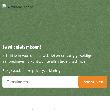
Je wilt niets missen!
Je wilt niets missen!
Schrijf je in voor de nieuwsbrief en ontvang g
Schrijf je in voor de nieuwsbrief en ontvang geweldige
aanbiedingen. U kunt zich te allen tijde uitschrijven.
Bekijk a.u.b. onze privacyverklaring
Je wilt niets missen!
Inschrijven
Schrijf je in voor de nieuwsbrief en ontvang geweldige aanbieding