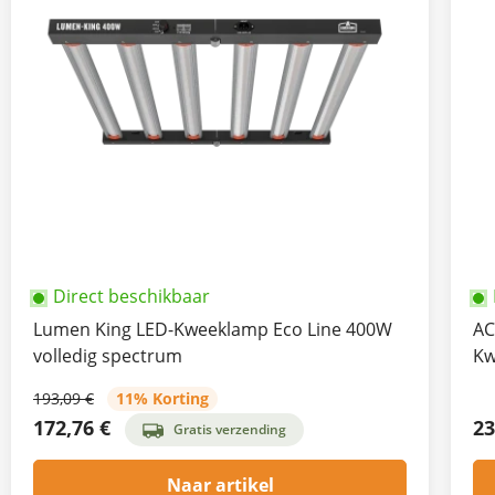
Direct beschikbaar
Lumen King LED-Kweeklamp Eco Line 400W
AC
volledig spectrum
Kw
193,09 €
11% Korting
172,76 €
23
Gratis verzending
Naar artikel