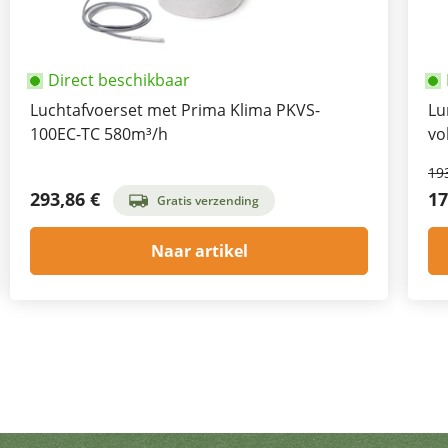
Direct beschikbaar
Luchtafvoerset met Prima Klima PKVS-
Lu
100EC-TC 580m³/h
vo
19
293,86 €
17
Gratis verzending
Naar artikel