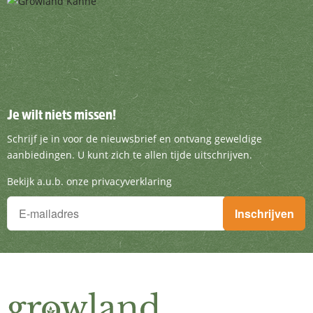
Je wilt niets missen!
Je wilt niets missen!
Schrijf je in voor de nieuwsbrief en ontvang g
Schrijf je in voor de nieuwsbrief en ontvang geweldige
aanbiedingen. U kunt zich te allen tijde uitschrijven.
Bekijk a.u.b. onze privacyverklaring
Je wilt niets missen!
Inschrijven
Schrijf je in voor de nieuwsbrief en ontvang geweldige aanbieding