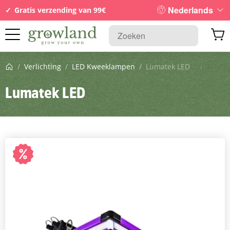
Nederlands
Gratis verzending van 99€
Startpagina
/
Verlichting
/
LED Kweeklampen
/
Lumatek LED
Lumatek LED