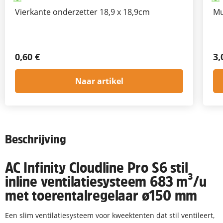
Vierkante onderzetter 18,9 x 18,9cm
Mu
0,60 €
3,
Naar artikel
Beschrijving
AC Infinity Cloudline Pro S6 stil
inline ventilatiesysteem 683 m³/u
met toerentalregelaar ø150 mm
Een slim ventilatiesysteem voor kweektenten dat stil ventileert,