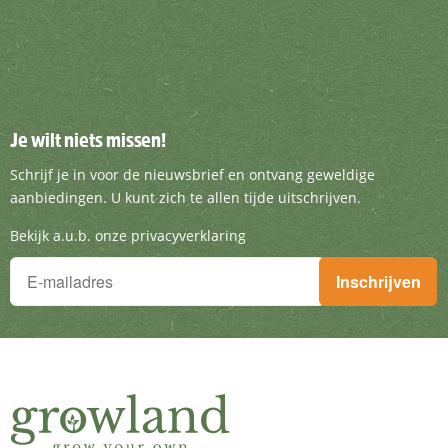
Je wilt niets missen!
Je wilt niets missen!
Schrijf je in voor de nieuwsbrief en ontvang g
Schrijf je in voor de nieuwsbrief en ontvang geweldige
aanbiedingen. U kunt zich te allen tijde uitschrijven.
Bekijk a.u.b. onze privacyverklaring
Je wilt niets missen!
Inschrijven
Schrijf je in voor de nieuwsbrief en ontvang geweldige aanbieding