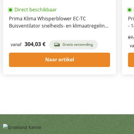
Direct beschikbaar
Prima Klima Whisperblower EC-TC
Pr
Buisventilator snelheids- en klimaatregeling
- 
800m³/h - 1400m³/h
87
304,03 €
vanaf
Gratis verzending
va
Naar artikel