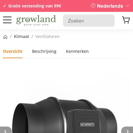
Nederlands
Gratis verzending van 99€
Startpagina
/
Klimaat
/
Ventilatoren
Overzicht
Beschrijving
Kenmerken