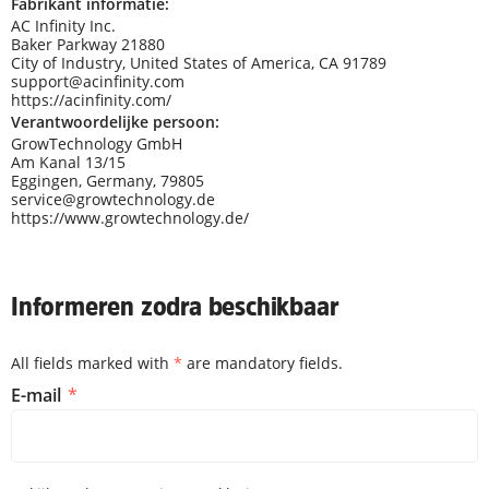
Fabrikant informatie:
AC Infinity Inc.
Baker Parkway 21880
City of Industry, United States of America, CA 91789
support@acinfinity.com
https://acinfinity.com/
Verantwoordelijke persoon:
GrowTechnology GmbH
Am Kanal 13/15
Eggingen, Germany, 79805
service@growtechnology.de
https://www.growtechnology.de/
Informeren zodra beschikbaar
All fields marked with
*
are mandatory fields.
Informeren zodra beschikbaar
E-mail